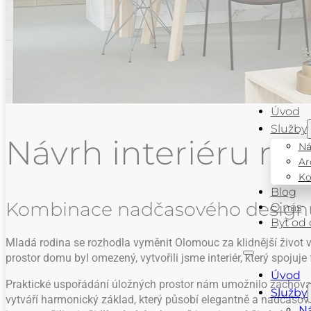
Úvod
Služby
Návrh interiéru r
Ná
Ar
Ko
Blog
Kombinace nadčasového designu,
O nás
Byt od
Mladá rodina se rozhodla vyměnit Olomouc za klidnější život 
prostor domu byl omezený, vytvořili jsme interiér, který spojuj
Úvod
Praktické uspořádání úložných prostor nám umožnilo zachovat
Služby
vytváří harmonický základ, který působí elegantně a nadčasově
Ná