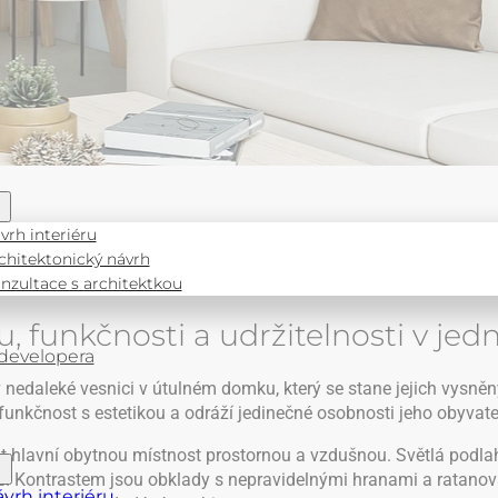
odinného domu u O
vrh interiéru
chitektonický návrh
nzultace s architektkou
 funkčnosti a udržitelnosti v 
 developera
v nedaleké vesnici v útulném domku, který se stane jejich vysn
e funkčnost s estetikou a odráží jedinečné osobnosti jeho obyvate
 hlavní obytnou místnost prostornou a vzdušnou. Světlá podla
. Kontrastem jsou obklady s nepravidelnými hranami a ratanová 
vrh interiéru