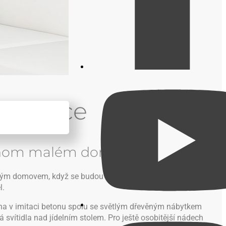
lomouce
jednom malém domečku.
ěným domovem, když se budou vracet z dalekých cest. Přestože
l.
ha v imitaci betonu spolu se světlým dřevěným nábytkem
svítidla nad jídelním stolem. Pro ještě osobitější nádech