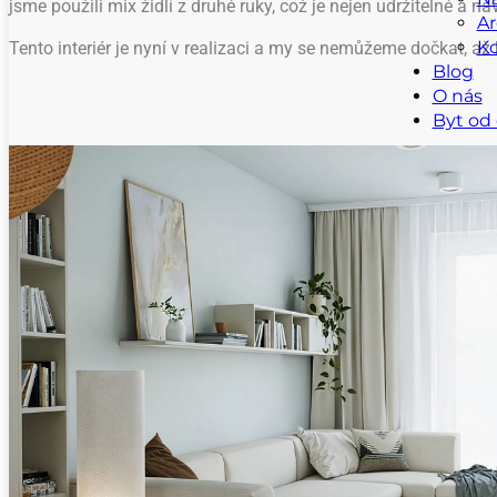
jsme použili mix židlí z druhé ruky, což je nejen udržitelné a na
Ar
Ko
Tento interiér je nyní v realizaci a my se nemůžeme dočkat, až h
Blog
O nás
Byt od