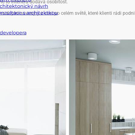
víc to interiéru dodává osobitost.
chitektonický návrh
nzultace s architektkou
o doplní suvenýry z cest po celém světě, které klienti rádi podni
 developera